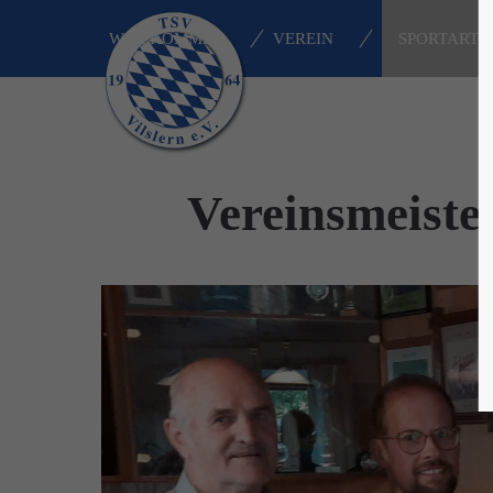
WILLKOMMEN
VEREIN
SPORTARTE
Login
Supp
Benutzername
Lorem i
Vereinsmeiste
2
Passwort
We offe
Anmelden
Mon - F
Register
|
Lost your password?