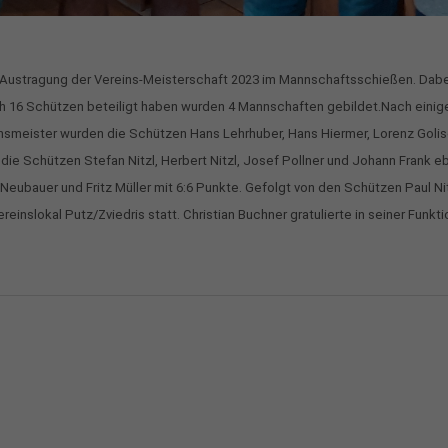
r Austragung der Vereins-Meisterschaft 2023 im Mannschaftsschießen. Dab
ch 16 Schützen beteiligt haben wurden 4 Mannschaften gebildet.Nach einig
smeister wurden die Schützen Hans Lehrhuber, Hans Hiermer, Lorenz Golis
die Schützen Stefan Nitzl, Herbert Nitzl, Josef Pollner und Johann Frank eb
eubauer und Fritz Müller mit 6:6 Punkte. Gefolgt von den Schützen Paul Nitz
einslokal Putz/Zviedris statt. Christian Buchner gratulierte in seiner Fun