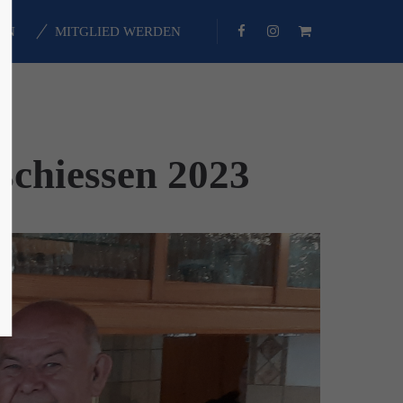
EN
MITGLIED WERDEN
About us
Lorem ipsum dolor sit amet,
consectetuer adipiscing elit.
Aenean commodo ligula eget dolor.
schiessen 2023
Aenean massa. Cum sociis natoque
penatibus et magnis dis parturient
montes, nascetur ridiculus mus.
Donec quam felis, ultricies nec.