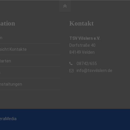
ation
Kontakt
in
TSV Vilslern e.V.
Dorfstraße 40
sicht Kontakte
84149 Velden
tarten
08742/655
info@tsvvilslern.de
s
nstaltungen
eraMedia