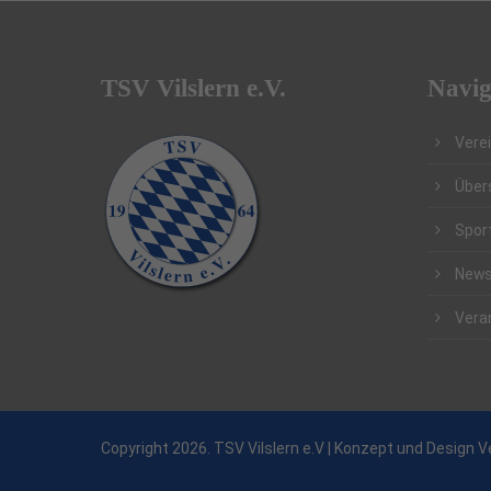
TSV Vilslern e.V.
Navig
Vere
Über
Spor
New
Vera
Copyright 2026. TSV Vilslern e.V | Konzept und Design
V