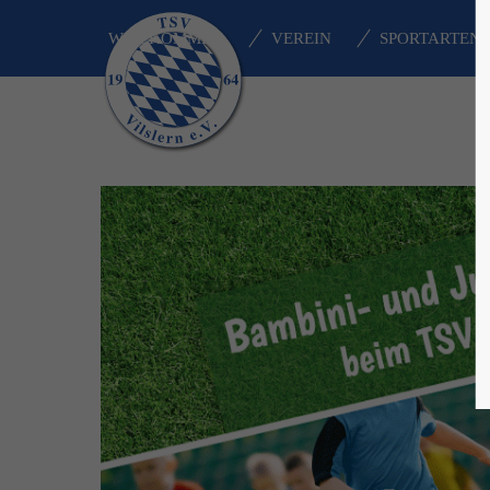
WILLKOMMEN
VEREIN
SPORTARTEN
Login
Supp
Benutzername
Lorem i
2
Passwort
We offe
Anmelden
Mon - F
Register
|
Lost your password?