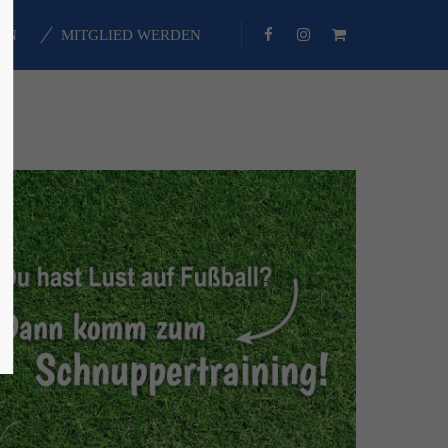
EN
MITGLIED WERDEN
About us
Lorem ipsum dolor sit amet,
consectetuer adipiscing elit.
Aenean commodo ligula eget dolor.
Aenean massa. Cum sociis natoque
penatibus et magnis dis parturient
montes, nascetur ridiculus mus.
Donec quam felis, ultricies nec.