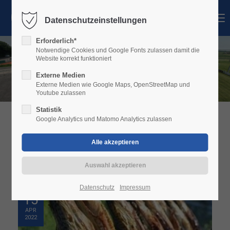
MENU
Datenschutzeinstellungen
Login
Erforderlich*
Benutzername
Notwendige Cookies und Google Fonts zulassen damit die
Website korrekt funktioniert
Externe Medien
Externe Medien wie Google Maps, OpenStreetMap und
Youtube zulassen
Passwort
Statistik
Google Analytics und Matomo Analytics zulassen
ALLGEMEIN
Anmelden
Register
|
Lost your password?
Datenschutz
Impressum
15
Support
APR
2022