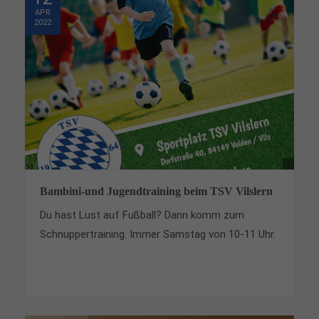
APR
Drop us a line
2022
info@yourdomain.com
About us
Lorem ipsum dolor sit amet, consectetuer
adipiscing elit.
Aenean commodo ligula eget dolor. Aenean massa.
Cum sociis natoque penatibus et magnis dis
parturient montes, nascetur ridiculus mus. Donec
quam felis, ultricies nec.
Bambini-und Jugendtraining beim TSV Vilslern
Du hast Lust auf Fußball? Dann komm zum
Schnuppertraining. Immer Samstag von 10-11 Uhr.