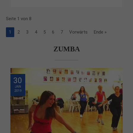
Seite 1 von 8
1
2
3
4
5
6
7
Vorwärts
Ende »
ZUMBA
30
JAN
2019