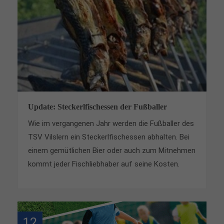
Lorem ipsum dolor sit amet:
24h
/ 365days
We offer support for our customers
Update: Steckerlfischessen der Fußballer
Mon - Fri 8:00am - 5:00pm
(GMT +1)
Wie im vergangenen Jahr werden die Fußballer des
Get in touch
TSV Vilslern ein Steckerlfischessen abhalten. Bei
einem gemütlichen Bier oder auch zum Mitnehmen
Cybersteel Inc.
376-293 City Road, Suite 600
kommt jeder Fischliebhaber auf seine Kosten.
San Francisco, CA 94102
Have any questions?
+44 1234 567 890
12