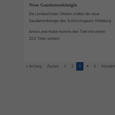
Neue Gaudamenkönigin
Die Lernbachtaler Vilslern stellen die neue
Gaudamenkönigin des Schützengaues Vilsbiburg
Anna-Lena Huber konnte den Titel mit einem
22,3 Teiler sichern.
« Anfang
Zurück
1
2
3
4
5
Vorwär