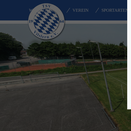
WILLKOMMEN
VEREIN
SPORTARTEN
Login
Supp
Benutzername
Lorem i
2
Passwort
We offe
Anmelden
Mon - F
Register
|
Lost your password?