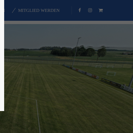
EN
MITGLIED WERDEN
About us
Lorem ipsum dolor sit amet,
consectetuer adipiscing elit.
Aenean commodo ligula eget dolor.
Aenean massa. Cum sociis natoque
penatibus et magnis dis parturient
montes, nascetur ridiculus mus.
Donec quam felis, ultricies nec.