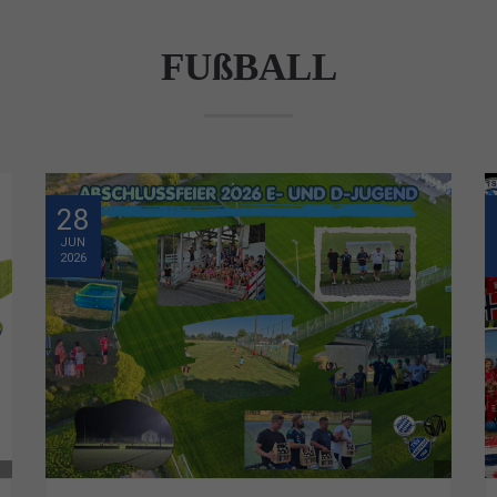
FUßBALL
28
JUN
2026