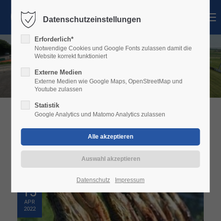
MENU
Datenschutzeinstellungen
Login
Erforderlich*
Benutzername
Notwendige Cookies und Google Fonts zulassen damit die
Website korrekt funktioniert
Externe Medien
Externe Medien wie Google Maps, OpenStreetMap und
Youtube zulassen
Passwort
Statistik
Google Analytics und Matomo Analytics zulassen
ALLGEMEIN
Anmelden
Register
|
Lost your password?
Datenschutz
Impressum
15
Support
APR
2022