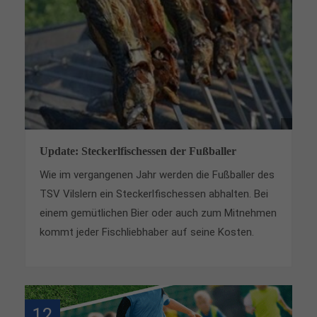
Lorem ipsum dolor sit amet:
24h
/ 365days
We offer support for our customers
Update: Steckerlfischessen der Fußballer
Mon - Fri 8:00am - 5:00pm
(GMT +1)
Wie im vergangenen Jahr werden die Fußballer des
Get in touch
TSV Vilslern ein Steckerlfischessen abhalten. Bei
einem gemütlichen Bier oder auch zum Mitnehmen
Cybersteel Inc.
376-293 City Road, Suite 600
kommt jeder Fischliebhaber auf seine Kosten.
San Francisco, CA 94102
Have any questions?
+44 1234 567 890
12