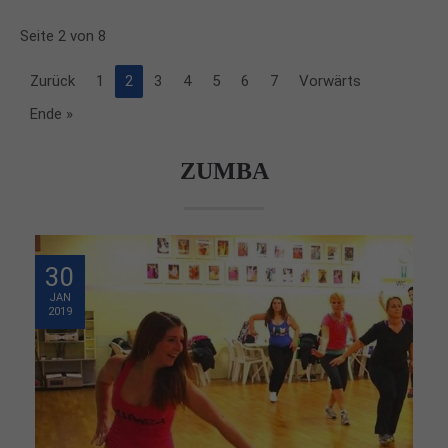
Seite 2 von 8
Zurück
1
2
3
4
5
6
7
Vorwärts
Ende »
ZUMBA
30
JAN
2019