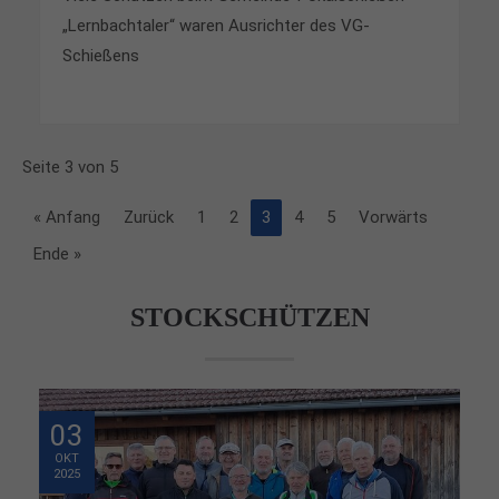
„Lernbachtaler“ waren Ausrichter des VG-
Schießens
Seite 3 von 5
« Anfang
Zurück
1
2
3
4
5
Vorwärts
Ende »
STOCKSCHÜTZEN
03
OKT
2025