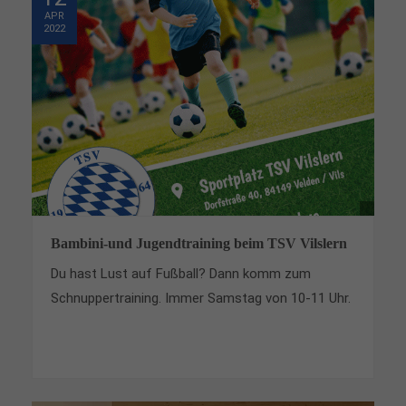
APR
Drop us a line
2022
info@yourdomain.com
About us
Lorem ipsum dolor sit amet, consectetuer
adipiscing elit.
Aenean commodo ligula eget dolor. Aenean massa.
Cum sociis natoque penatibus et magnis dis
parturient montes, nascetur ridiculus mus. Donec
quam felis, ultricies nec.
Bambini-und Jugendtraining beim TSV Vilslern
Du hast Lust auf Fußball? Dann komm zum
Schnuppertraining. Immer Samstag von 10-11 Uhr.