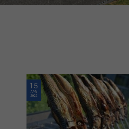
15
APR
2022