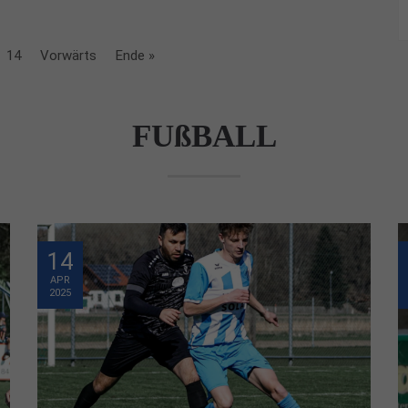
14
Vorwärts
Ende »
FUßBALL
14
APR
2025