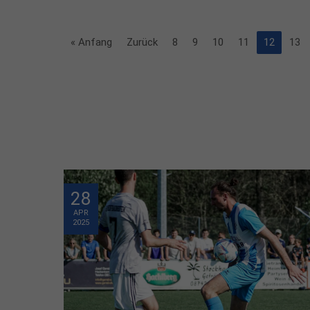
« Anfang
Zurück
8
9
10
11
12
13
28
APR
2025