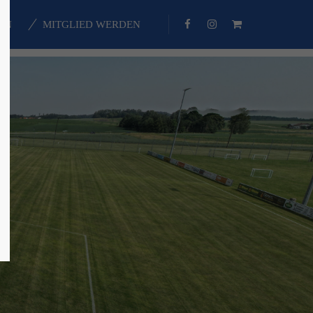
EN
MITGLIED WERDEN
About us
Lorem ipsum dolor sit amet,
consectetuer adipiscing elit.
Aenean commodo ligula eget dolor.
Aenean massa. Cum sociis natoque
penatibus et magnis dis parturient
montes, nascetur ridiculus mus.
Donec quam felis, ultricies nec.