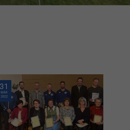
31
MÄR
2022