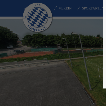
WILLKOMMEN
VEREIN
SPORTARTEN
Login
Supp
Benutzername
Lorem i
2
Passwort
We offe
Anmelden
Mon - F
Register
|
Lost your password?