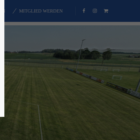
EN
MITGLIED WERDEN
About us
Lorem ipsum dolor sit amet,
consectetuer adipiscing elit.
Aenean commodo ligula eget dolor.
Aenean massa. Cum sociis natoque
penatibus et magnis dis parturient
montes, nascetur ridiculus mus.
Donec quam felis, ultricies nec.