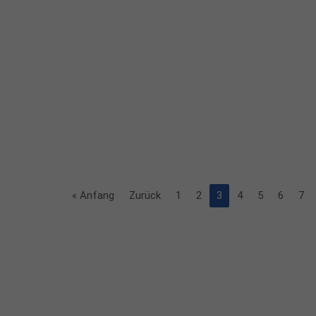
« Anfang
Zurück
1
2
3
4
5
6
7