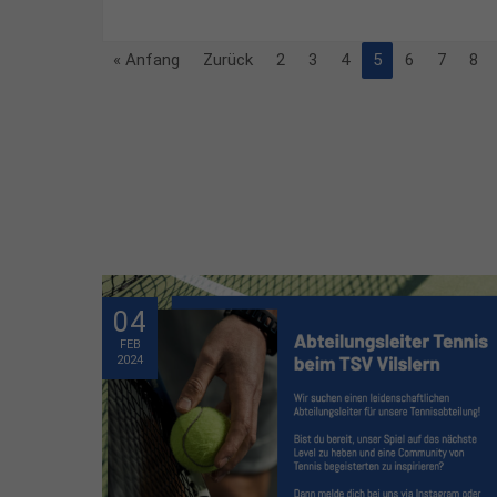
« Anfang
Zurück
2
3
4
5
6
7
8
04
FEB
2024