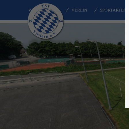
WILLKOMMEN
VEREIN
SPORTARTEN
Login
Supp
Benutzername
Lorem i
2
Passwort
We offe
Anmelden
Mon - F
Register
|
Lost your password?