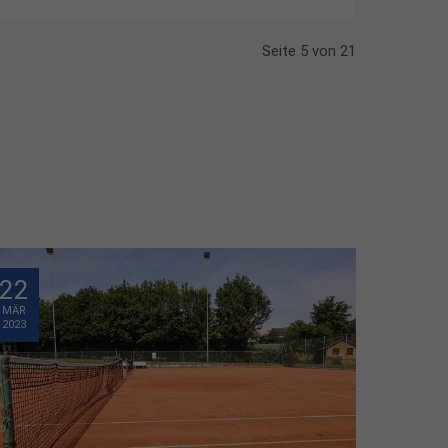
Seite 5 von 21
22
MÄR
2023