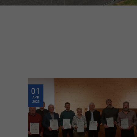
01
APR
2025