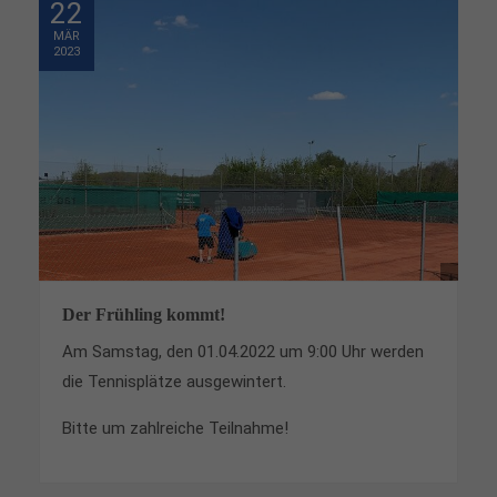
22
Drop us a line
MÄR
2023
info@yourdomain.com
About us
Lorem ipsum dolor sit amet, consectetuer
adipiscing elit.
Aenean commodo ligula eget dolor. Aenean massa.
Cum sociis natoque penatibus et magnis dis
parturient montes, nascetur ridiculus mus. Donec
quam felis, ultricies nec.
Der Frühling kommt!
Am Samstag, den 01.04.2022 um 9:00 Uhr werden
die Tennisplätze ausgewintert.
Bitte um zahlreiche Teilnahme!