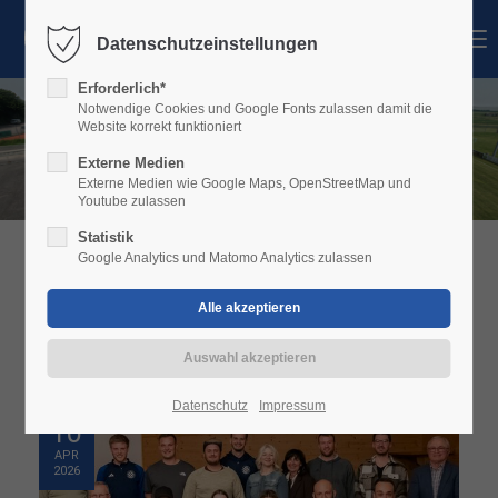
MENU
Datenschutzeinstellungen
Login
Erforderlich*
Benutzername
Notwendige Cookies und Google Fonts zulassen damit die
Website korrekt funktioniert
Externe Medien
Externe Medien wie Google Maps, OpenStreetMap und
Youtube zulassen
Passwort
Statistik
Google Analytics und Matomo Analytics zulassen
ALLGEMEIN
Anmelden
Register
|
Lost your password?
Datenschutz
Impressum
10
Support
APR
2026