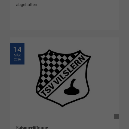
abgehalten.
14
MÄR
2026
Saisoneröffnung