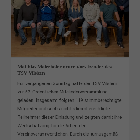
Lorem ipsum dolor sit amet:
24h
/ 365days
We offer support for our customers
Matthias Maierhofer neuer Vorsitzender des
Mon - Fri 8:00am - 5:00pm
(GMT +1)
TSV Vilslern
Get in touch
Für vergangenen Sonntag hatte der TSV Vilslern
zur 62. Ordentlichen Mitgliederversammlung
Cybersteel Inc.
geladen. Insgesamt folgten 119 stimmberechtigte
376-293 City Road, Suite 600
San Francisco, CA 94102
Mitglieder und sechs nicht stimmberechtigte
Teilnehmer dieser Einladung und zeigten damit ihre
Wertschätzung für die Arbeit der
Have any questions?
Vereinsverantwortlichen. Durch die turnusgemäß
+44 1234 567 890