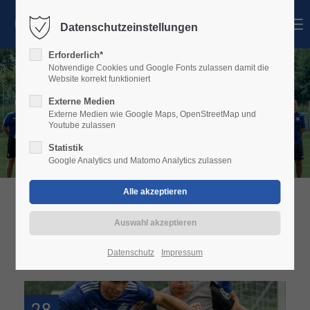
MENU
Datenschutzeinstellungen
Login
Erforderlich*
Benutzername
Notwendige Cookies und Google Fonts zulassen damit die
Website korrekt funktioniert
Externe Medien
Externe Medien wie Google Maps, OpenStreetMap und
Youtube zulassen
Passwort
Statistik
Google Analytics und Matomo Analytics zulassen
Anmelden
AKTUELLES
Register
|
Lost your password?
Datenschutz
Impressum
Support