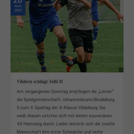
28
Lorem ipsum dolor sit amet:
AUG
2023
24h
/ 365days
We offer support for our customers
Mon - Fri 8:00am - 5:00pm
(GMT +1)
Get in touch
Vilslern schlägt JoBi II
Cybersteel Inc.
Am vergangenen Sonntag empfingen die „Lerner“
376-293 City Road, Suite 600
die Spielgemeinschaft Johannesbrunn/Binabiburg
San Francisco, CA 94102
II zum 4. Spieltag der A-Klasse Vilsbiburg. Die
weiß-blauen setzten sich mit einem souveränen
Have any questions?
4:0 Heimsieg durch. Leider leistete sich die zweite
+44 1234 567 890
Mannschaft ihre erste Schwäche und verlor