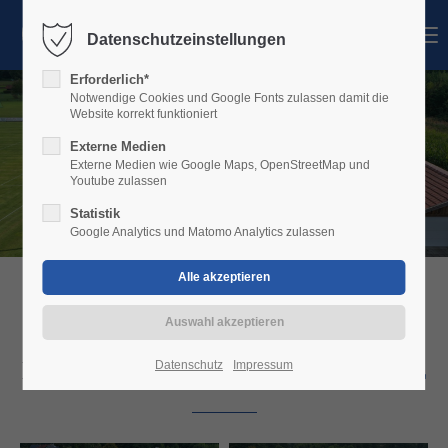
MENU
Datenschutzeinstellungen
Login
Erforderlich*
Benutzername
Notwendige Cookies und Google Fonts zulassen damit die
Website korrekt funktioniert
Externe Medien
Externe Medien wie Google Maps, OpenStreetMap und
Youtube zulassen
Passwort
Statistik
Google Analytics und Matomo Analytics zulassen
Anmelden
STOCKSCHÜTZEN BEIM TSV VILSLERN
DIE
STOCKSCHÜTZEN-ANLAGE
Register
|
Lost your password?
Datenschutz
Impressum
Support