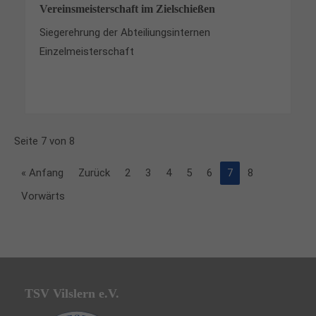
Vereinsmeisterschaft im Zielschießen
Siegerehrung der Abteiliungsinternen
Einzelmeisterschaft
Seite 7 von 8
« Anfang
Zurück
2
3
4
5
6
7
8
Vorwärts
TSV Vilslern e.V.