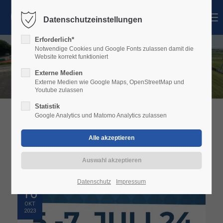
MENU
Datenschutzeinstellungen
Login
Erforderlich*
Benutzername
Notwendige Cookies und Google Fonts zulassen damit die
Website korrekt funktioniert
Externe Medien
Externe Medien wie Google Maps, OpenStreetMap und
Youtube zulassen
Passwort
Statistik
Google Analytics und Matomo Analytics zulassen
ALLGEMEIN
Anmelden
Register
|
Lost your password?
Datenschutz
Impressum
16
Support
OKT
2023