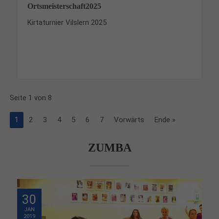
Ortsmeisterschaft2025
Kirtaturnier Vilslern 2025
Seite 1 von 8
1
2
3
4
5
6
7
Vorwärts
Ende »
ZUMBA
30
JAN
2019