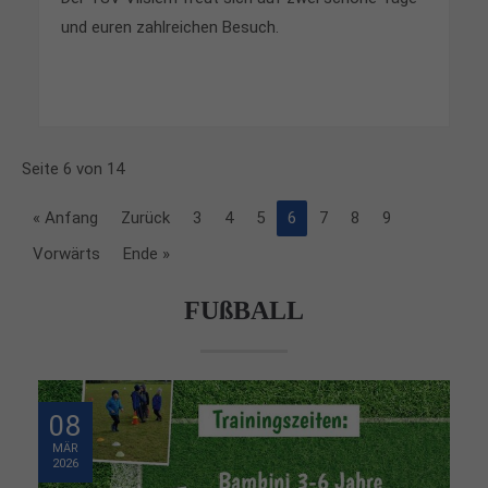
und euren zahlreichen Besuch.
Seite 6 von 14
« Anfang
Zurück
3
4
5
6
7
8
9
Vorwärts
Ende »
FUßBALL
08
MÄR
2026