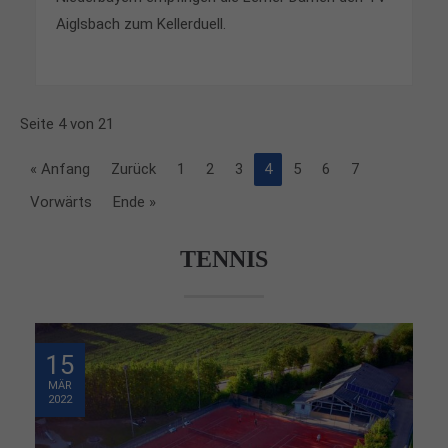
Aiglsbach zum Kellerduell.
Seite 4 von 21
« Anfang
Zurück
1
2
3
4
5
6
7
Vorwärts
Ende »
TENNIS
15
MÄR
2022