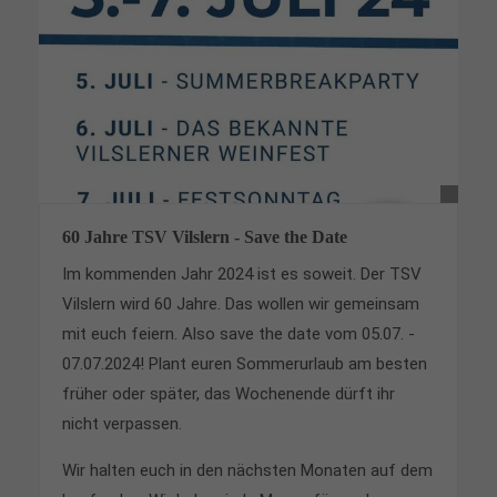
Lorem ipsum dolor sit amet:
24h
/ 365days
We offer support for our customers
60 Jahre TSV Vilslern - Save the Date
Mon - Fri 8:00am - 5:00pm
(GMT +1)
Im kommenden Jahr 2024 ist es soweit. Der TSV
Get in touch
Vilslern wird 60 Jahre. Das wollen wir gemeinsam
mit euch feiern. Also save the date vom 05.07. -
Cybersteel Inc.
376-293 City Road, Suite 600
07.07.2024! Plant euren Sommerurlaub am besten
San Francisco, CA 94102
früher oder später, das Wochenende dürft ihr
nicht verpassen.
Have any questions?
Wir halten euch in den nächsten Monaten auf dem
+44 1234 567 890